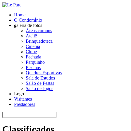
Home
O CondomÍnio
galeria de fotos
Áreas comuns
Ateliê
Brinquedoteca
Cinema
Clube
Fachada
Parquinho
Piscinas
Quadras Esportivas
Sala de Estudos
Salão de Festas
Salão de Jogos
Logo
Visitantes
Prestadores
Classificados