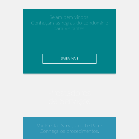
Sejam bem vindos!
Conheçam as regras do condomínio
para visitantes.
SAIBA MAIS
Prestadores
de Serviços
Vai Prestar Serviço no Le Parc?
Conheça os procedimentos.